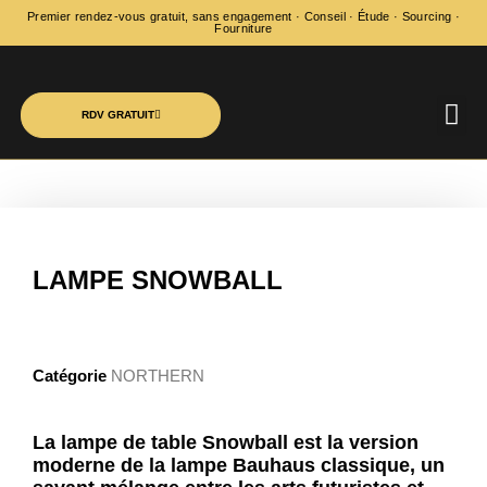
Premier rendez-vous gratuit, sans engagement · Conseil · Étude · Sourcing ·
Fourniture
RDV GRATUIT
ÉCLAIRAG
AUDIT ÉC
NOS RÉ
LE JOURNAL 
LAMPE SNOWBALL
Catégorie
NORTHERN
La lampe de table Snowball est la version
moderne de la lampe Bauhaus classique, un